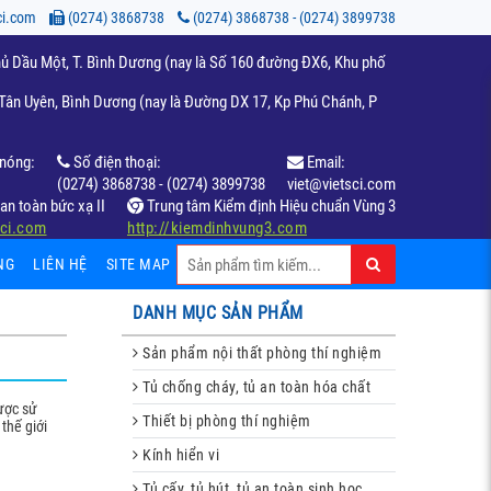
ci.com
(0274) 3868738
(0274) 3868738 - (0274) 3899738
ủ Dầu Một, T. Bình Dương (nay là Số 160 đường ĐX6, Khu phố
ân Uyên, Bình Dương (nay là Đường DX 17, Kp Phú Chánh, P
nóng:
Số điện thoại:
Email:
(0274) 3868738 - (0274) 3899738
viet@vietsci.com
an toàn bức xạ II
Trung tâm Kiểm định Hiệu chuẩn Vùng 3
sci.com
http://kiemdinhvung3.com
NG
LIÊN HỆ
SITE MAP
DANH MỤC SẢN PHẨM
Sản phẩm nội thất phòng thí nghiệm
Tủ chống cháy, tủ an toàn hóa chất
ược sử
Thiết bị phòng thí nghiệm
thế giới
Kính hiển vi
Tủ cấy, tủ hút, tủ an toàn sinh học