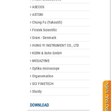
ASECOS
ASTORI
Chung Fu (Yakos65)
Firstek Scientific
Gram - Denmark
HUNG YI INSTRUMENT CO., LTD
KERN & Sohn GmbH
MEGAZYME
Optika microscope
Organomation
SCI FINETECH
Sturdy
DOWNLOAD