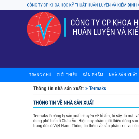
CÔNG TY CP KHOA HỌC KỸ THUẬT HUẤN LUYỆN VÀ KIỂM ĐỊNH 
CÔNG TY CP KHOA H
HUẤN LUYỆN VÀ KIỂ
TRANG CHỦ
GIỚI THIỆU
SẢN PHẨM
NHÀ SẢN XUẤT
Sản phẩm nội thất phòng thí ng
A-tech BioScienti
Thông tin nhà sản xuất:
Termaks
Tủ chống cháy, tủ an toàn hóa ch
ASECOS
THÔNG TIN VỀ NHÀ SẢN XUẤT
Thiết bị phòng thí nghiệm
ASTORI
Termaks là công ty sản xuất chuyên về tủ ấm, tủ sấy, tủ mát
dung phổ biến ở Châu Âu. Hiện nay nhằm giới thiệu dòng sản p
Kính hiển vi
Chung Fu (Yakos
trong đó có Việt Nam. Thông tin thêm về sản phẩm xin vui lòng
Tủ cấy, tủ hút, tủ an toàn sinh h
Firstek Scientifi