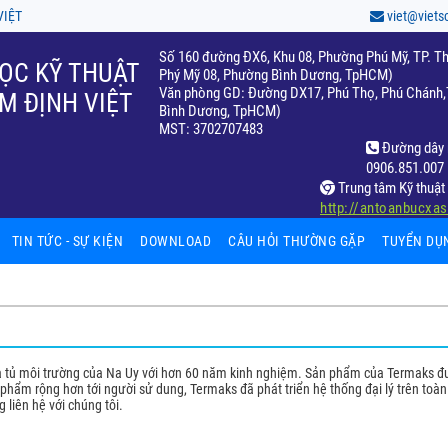
VIỆT
viet@viets
Số 160 đường ĐX6, Khu 08, Phường Phú Mỹ, TP. Th
ỌC KỸ THUẬT
Phý Mỹ 08, Phường Bình Dương, TpHCM)
Văn phòng GD: Đường DX17, Phú Thọ, Phú Chánh,T
M ĐỊNH VIỆT
Bình Dương, TpHCM)
MST: 3702707483
Đường dây 
0906.851.007
Trung tâm Kỹ thuật 
http://antoanbucxa
TIN TỨC - SỰ KIỆN
DOWNLOAD
CÂU HỎI THƯỜNG GẶP
TUYỂN DỤ
hiệm
fic
ất
 và tủ môi trường của Na Uy với hơn 60 năm kinh nghiệm. Sản phẩm của Termaks đ
hẩm rộng hơn tới người sử dung, Termaks đã phát triển hệ thống đại lý trên toàn 
65)
 liên hệ với chúng tôi.
ọc
c