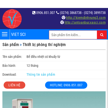
0906.851.007
(0274) 3868738 - (0274) 3899738
http://kiemdinhvung3.com
http://antoanbucxasci.com
VIET SCI
iệm
Sản phẩm
Thiết bị phòng thí nghiệm
́t
Tên sản phẩm:
Bể điều nhiệt có khuấy từ
Bảo hành:
12 tháng
Download:
Thông tin sản phẩm
LIÊN HỆ
HOTLINE: 0906.851.007
c