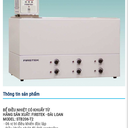
Thông tin sản phẩm
BỂ ĐIỀU NHIỆT CÓ KHUẤY TỪ
HÃNG SẢN XUẤT: FIRSTEK - ĐÀI LOAN
MODEL: STB206-T2
- 06 vị trí điều khiển độc lập