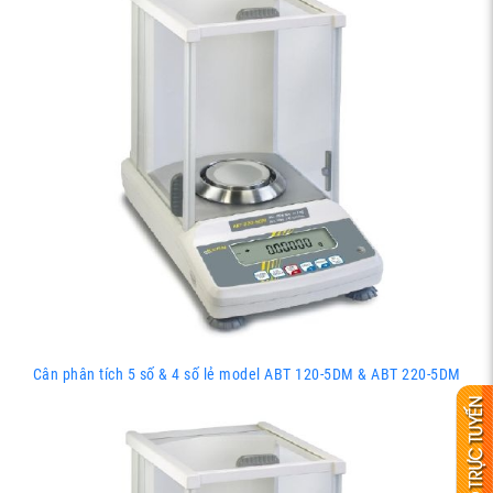
Cân phân tích 5 số & 4 số lẻ model ABT 120-5DM & ABT 220-5DM