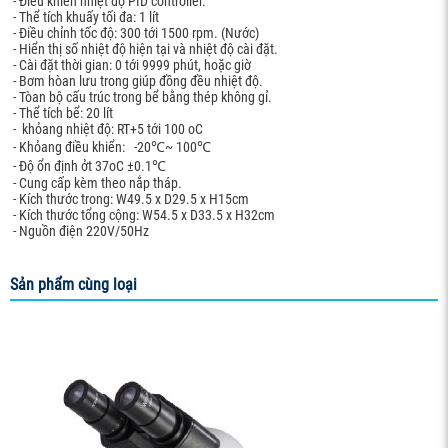
- Điều khiển nhiệt độ PID controller.
- Thể tích khuấy tối đa: 1 lít
- Điều chỉnh tốc độ: 300 tới 1500 rpm. (Nước)
- Hiển thị số nhiệt độ hiện tại và nhiệt độ cài đặt.
- Cài đặt thời gian: 0 tới 9999 phút, hoặc giờ
- Bơm hòan lưu trong giúp đồng đều nhiệt độ.
- Tòan bộ cấu trúc trong bể bằng thép không gỉ.
- Thể tích bể: 20 lít
- khỏang nhiệt độ: RT+5 tới 100 oC
- Khỏang điều khiển: -20℃~ 100℃
- Độ ổn định ởt 37oC ±0.1℃
- Cung cấp kèm theo nắp tháp.
- Kích thước trong: W49.5 x D29.5 x H15cm
- Kích thước tổng cộng: W54.5 x D33.5 x H32cm
- Nguồn điện 220V/50Hz
Sản phẩm cùng loại