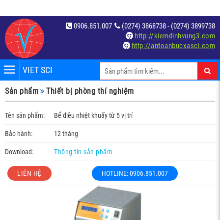
0906.851.007
(0274) 3868738 - (0274) 3899738
http://kiemdinhvung3.com
http://antoanbucxasci.com
VIET SCI
iệm
Sản phẩm
Thiết bị phòng thí nghiệm
́t
Tên sản phẩm:
Bể điều nhiệt khuấy từ 5 vị trí
Bảo hành:
12 tháng
Download:
Thông tin sản phẩm
LIÊN HỆ
HOTLINE: 0906.851.007
c