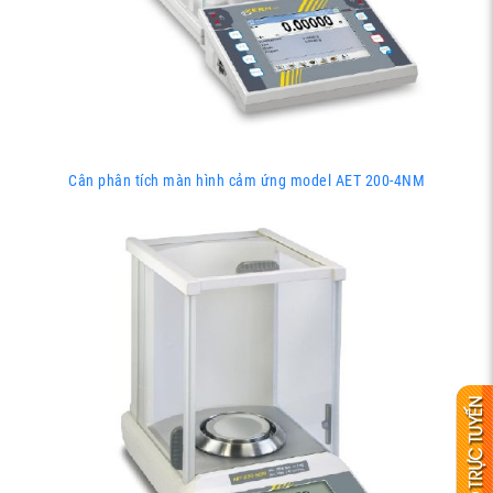
Cân phân tích màn hình cảm ứng model AET 200-4NM