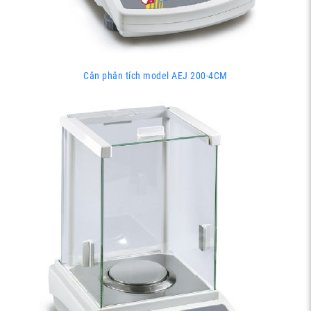
Cân phân tích model AEJ 200-4CM