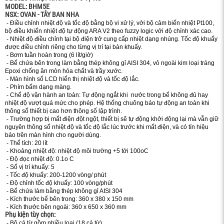
MODEL: BHM5E
NSX: OVAN - TÂY BAN NHA
- Điều chỉnh nhiệt độ và tốc độ bằng bộ vi xử lý, với bộ cảm biến nhiệt Pt100,
bộ điều khiển nhiệt độ tự động ARA V2 theo fuzzy logic với độ chính xác cao.
- Nhiệt độ điều chỉnh tại bộ điện trở cung cấp nhiệt dạng nhúng. Tốc độ khuấy
được điều chỉnh riêng cho từng vị trí tại bàn khuấy.
- Bơm tuần hoàn trong (6 lít/giờ)
- Bể chứa bên trong làm bằng thép không gỉ AISI 304, vỏ ngoài kim loại tráng
Epoxi chống ăn mòn hóa chất và trầy xước.
- Màn hình số LCD hiển thị nhiệt độ và tốc độ lắc.
- Phím bấm dạng màng.
- Chế độ vận hành an toàn: Tự động ngắt khi nước trong bể không đủ hay
nhiệt độ vượt quá mức cho phép. Hệ thống chuông báo tự động an toàn khi
thông số thiết bị cao hơn thông số lập trình.
- Trường hợp bị mất điện đột ngột, thiết bị sẽ tự động khởi động lại mà vẫn giữ
nguyên thông số nhiệt độ và tốc độ lắc lúc trước khi mất điện, và có tín hiệu
báo trên màn hình cho người dùng.
- Thể tích: 20 lít
- Khoảng nhiệt độ: nhiệt độ môi trường +5 tới 100oC
- Độ đọc nhiệt độ: 0.1o C
- Số vị trí khuấy: 5
- Tốc độ khuấy: 200-1200 vòng/ phút
- Độ chỉnh tốc độ khuấy: 100 vòng/phút
- Bể chứa làm bằng thép không gỉ AISI 304
- Kích thước bể bên trong: 360 x 380 x 150 mm
- Kích thước bên ngoài: 360 x 650 x 360 mm
Phụ kiện tùy chọn:
- Bộ cá từ gồm nhiều loại (18 cá từ)