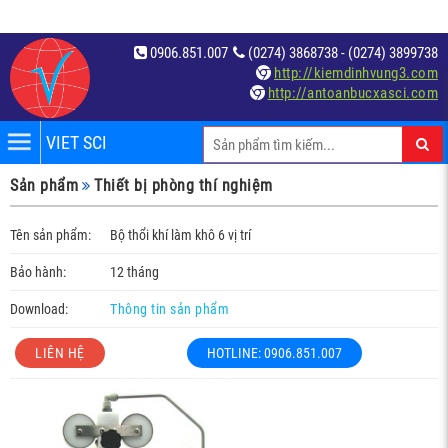
0906.851.007
(0274) 3868738 - (0274) 3899738
http://kiemdinhvung3.com
http://antoanbucxasci.com
VIET SCI
iệm
Sản phẩm
Thiết bị phòng thí nghiệm
́t
Tên sản phẩm:
Bộ thổi khí làm khô 6 vị trí
Bảo hành:
12 tháng
Download:
Thông tin sản phẩm
LIÊN HỆ
HOTLINE: 0906.851.007
c