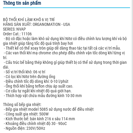
Thông tin sản phẩm
BỘ THỔI KHÍ LÀM KHÔ 6 VỊ TRÍ
HÃNG SẢN XUẤT: ORGANOMATION - USA
SERIES: NVAP
Order Cat.: 11106
- Bộ cô đặc hoặc làm khô sử dụng khí Nitơ có điều chỉnh lưu lượng khí và bộ
gia nhiệt giúp tăng tốc độ quá trình bay hơi
- Thiết kế có thể xoay tròn giúp dễ dàng thao tác tại tất cả các vị trí mẫu.
- Các van thổi khí mạ chrome cho phép điều chỉnh vận tốc dòng khí từng vị
trí.
- Cấu trúc bể bằng thép không gỉ giúp thiết bị có thể sử dụng trong thời gian
dài.
- Số vị trí thổi khô: 06 vị trí
- Có lọc khí Nitơ trên đường ống
- Điều chỉnh tốc độ dòng khí: 0-10 l/phút
- Ống thổi khí bằng teflon chịu áp suất cao.
- Cơ cấu tự ngắt khi nhiệt độ quá giới hạn.
- Thích hợp vật chứa mẫu đường kính 10-30 mm
Thông số bếp gia nhiệt:
- Bếp gia nhiệt model 5085 sử dụng nước để điều nhiệt
- Công suất gia nhiệt: 500W
- Kích thước bể: bán kính 216 x sâu 114 mm
- Khoảng điều chỉnh nhiệt độ 30 - 90oC
- Nguồn điện: 230V/50Hz