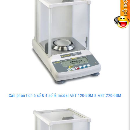
Cân phân tích 5 số & 4 số lẻ model ABT 120-5DM & ABT 220-5DM