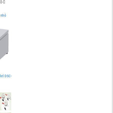
 nhỏ
del DSC-