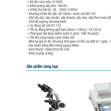
+ Độ ẩm của mẫu: 0-100%
+ Khối lượng sấy khô: 100-0%
+ ATRO [%] [(W-D) ; D] . 100%: 0-999%
- Khoảng nhiệt độ sấy: 40-160oC, bước cài đặt 1oC
- Chế độ sấy: sấy chuẩn, sấy nhanh, sấy nhẹ, sấy theo mức đ
- Chế độ ngưng chương trình:
+ Tự động tắt (AUTO 1-5)
+ Tắt tự động không giới hạn (chọn 1-10mg / 10-120 s)
+ Thời gian tắt được kiểm soát (1 phút - 99h 59 phút)
+ Tắt thủ công bằng cách nhấn nút
- Nhớ lại giá trị đo: Khoảng thời gian có thể cài đặt từ 1 giây
- Gia nhiệt bằng đèn hồng ngoại 400w
- Kích thước: 206x333x192 mm
- Khối tượng: 4,9kg
Sản phẩm cùng loại