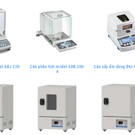
el ABJ 220-
Cân phân tích model ADB 200-
Cân sấy ẩm dùng đèn 
4