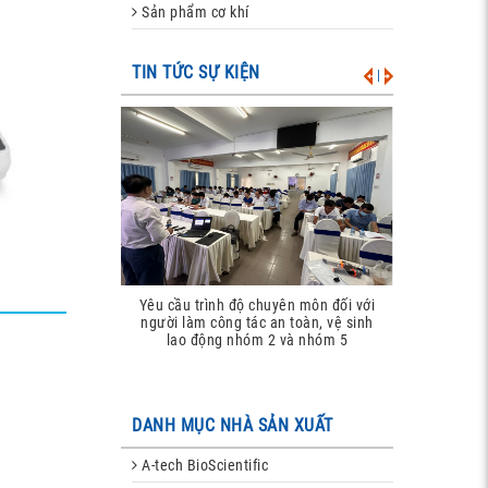
Sản phẩm cơ khí
TIN TỨC SỰ KIỆN
|
Đào tạo an toàn bức 
Yêu cầu trình độ chuyên môn đối với
hiện hành (n
người làm công tác an toàn, vệ sinh
lao động nhóm 2 và nhóm 5
DANH MỤC NHÀ SẢN XUẤT
A-tech BioScientific