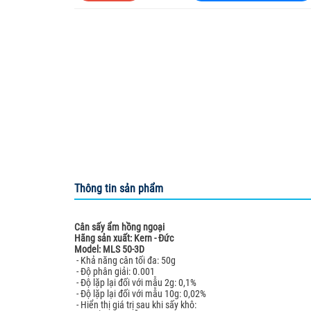
HUNG YI INSTRU
KERN & Sohn G
MEGAZYME
Optika microsco
Organomation
SCI FINETECH
Sturdy
Thông tin sản phẩm
Cân sấy ẩm hồng ngoại
Hãng sản xuất: Kern - Đức
Model: MLS 50-3D
- Khả năng cân tối đa: 50g
- Độ phân giải: 0.001
- Độ lặp lại đối với mẫu 2g: 0,1%
- Độ lặp lại đối với mẫu 10g: 0,02%
- Hiển thị giá trị sau khi sấy khô: