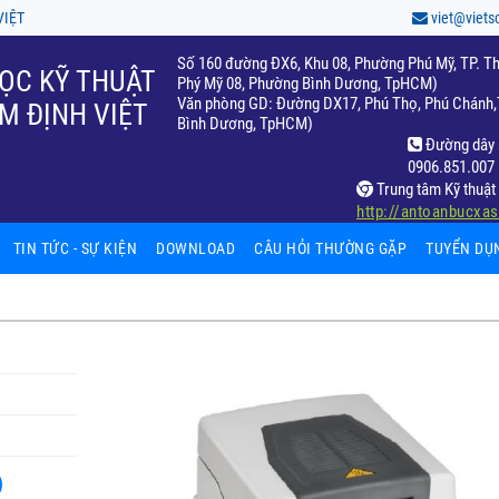
VIỆT
viet@viets
Số 160 đường ĐX6, Khu 08, Phường Phú Mỹ, TP. Th
ỌC KỸ THUẬT
Phý Mỹ 08, Phường Bình Dương, TpHCM)
Văn phòng GD: Đường DX17, Phú Thọ, Phú Chánh,T
M ĐỊNH VIỆT
Bình Dương, TpHCM)
Đường dây 
0906.851.007
Trung tâm Kỹ thuật 
http://antoanbucxa
TIN TỨC - SỰ KIỆN
DOWNLOAD
CÂU HỎI THƯỜNG GẶP
TUYỂN DỤ
hiệm
fic
ất
65)
ọc
c