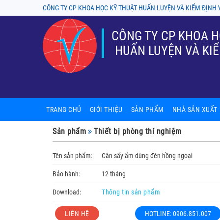
CÔNG TY CP KHOA HỌC KỸ THUẬT HUẤN LUYỆN VÀ KIỂM ĐỊNH 
CÔNG TY CP KHOA H
HUẤN LUYỆN VÀ KIỂ
TRANG CHỦ
GIỚI THIỆU
SẢN PHẨM
NHÀ SẢN XUẤT
Sản phẩm nội thất phòng thí ng
A-tech BioScienti
Sản phẩm
Thiết bị phòng thí nghiệm
Tủ chống cháy, tủ an toàn hóa ch
ASECOS
Tên sản phẩm:
Cân sấy ẩm dùng đèn hồng ngoại
Thiết bị phòng thí nghiệm
ASTORI
Bảo hành:
12 tháng
Kính hiển vi
Chung Fu (Yakos
Download:
Thông tin sản phẩm
Tủ cấy, tủ hút, tủ an toàn sinh h
Firstek Scientifi
LIÊN HỆ
HOTLINE: 0906.851.007
Sản phẩm cơ khí
Gram - Denmark