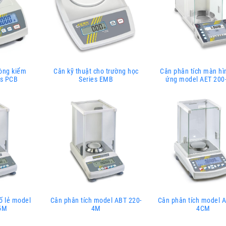
hòng kiểm
Cân kỹ thuật cho trường học
Cân phân tích màn h
es PCB
Series EMB
ứng model AET 20
ố lẻ model
Cân phân tích model ABT 220-
Cân phân tích model A
5M
4M
4CM