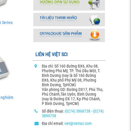
i Series
LIÊN HỆ VIỆT SCI
Địa chỉ: Số 160 đường ĐX6, Khu 08,
Phường Phú Mỹ, TP. Thủ Dầu Một, T.
Bình Dương (nay là Số 160 đường
ĐX6, Khu phố Phý Mỹ 08, Phường
Bình Dương, TpHCM)
Văn phòng GD: Đường DX17, Phú Thọ,
Phú Chánh,Tân Uyên, Bình Dương
í nghiệm
(nay là Đường DX 17, Kp Phú Chánh,
P Bình Dương, TpHCM)
Số điện thoại:
(0274) 3868738 - (0274)
3899738
Địa chỉ email:
viet@vietsci.com