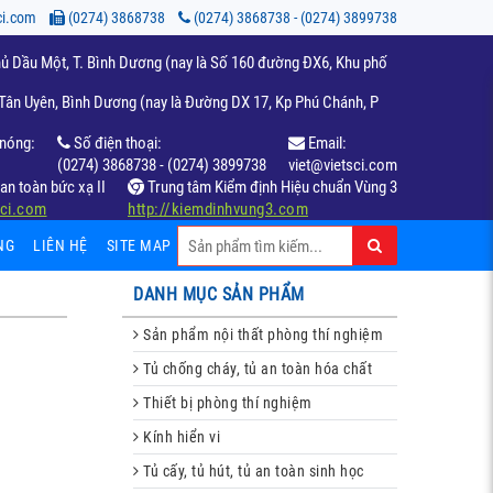
ci.com
(0274) 3868738
(0274) 3868738 - (0274) 3899738
ủ Dầu Một, T. Bình Dương (nay là Số 160 đường ĐX6, Khu phố
ân Uyên, Bình Dương (nay là Đường DX 17, Kp Phú Chánh, P
nóng:
Số điện thoại:
Email:
(0274) 3868738 - (0274) 3899738
viet@vietsci.com
an toàn bức xạ II
Trung tâm Kiểm định Hiệu chuẩn Vùng 3
sci.com
http://kiemdinhvung3.com
NG
LIÊN HỆ
SITE MAP
DANH MỤC SẢN PHẨM
Sản phẩm nội thất phòng thí nghiệm
Tủ chống cháy, tủ an toàn hóa chất
Thiết bị phòng thí nghiệm
Kính hiển vi
Tủ cấy, tủ hút, tủ an toàn sinh học