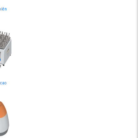
hiên
 cao