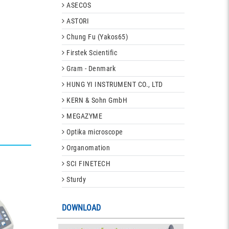
ASECOS
ASTORI
Chung Fu (Yakos65)
Firstek Scientific
Gram - Denmark
HUNG YI INSTRUMENT CO., LTD
KERN & Sohn GmbH
MEGAZYME
Optika microscope
Organomation
SCI FINETECH
Sturdy
DOWNLOAD