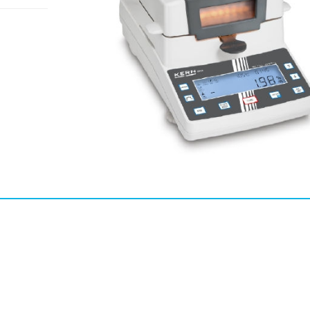
MENT CO., LTD
mbH
pe