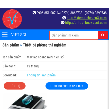
0906.851.007
(0274) 3868738 - (0274) 3899738
http://kiemdinhvung3.com
http://antoanbucxasci.com
VIET SCI
iệm
Sản phẩm
Thiết bị phòng thí nghiệm
́t
Tên sản phẩm:
Máy lắc ngang mini hiện số
Bảo hành:
12 tháng
Download:
Thông tin sản phẩm
LIÊN HỆ
HOTLINE: 0906.851.007
c