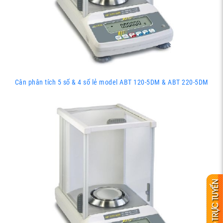
Cân phân tích 5 số & 4 số lẻ model ABT 120-5DM & ABT 220-5DM