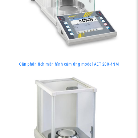
Cân phân tích màn hình cảm ứng model AET 200-4NM