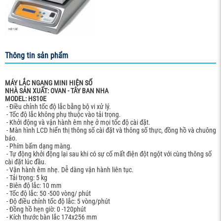
Thông tin sản phẩm
MÁY LẮC NGANG MINI HIỆN SỐ
NHÀ SẢN XUẤT: OVAN - TÂY BAN NHA
MODEL: HS10E
- Điều chỉnh tốc độ lắc bằng bộ vi xử lý.
- Tốc độ lắc không phụ thuộc vào tải trọng.
- Khởi động và vận hành êm nhẹ ở mọi tốc độ cài đặt.
- Màn hình LCD hiển thị thông số cài đặt và thông số thực, đồng hồ và chuông
báo.
- Phím bấm dạng màng.
- Tự động khởi động lại sau khi có sự cố mất điện đột ngột với cùng thông số
cài đặt lúc đầu.
- Vận hành êm nhẹ. Dễ dàng vận hành liên tục.
- Tải trọng: 5 kg
- Biên độ lắc: 10 mm
- Tốc độ lắc: 50 -500 vòng/ phút
- Độ điều chỉnh tốc độ lắc: 5 vòng/phút
- Đồng hồ hẹn giờ: 0 -120phút
- Kích thước bàn lắc 174x256 mm