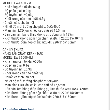
MODEL: EWJ 600-2M
- Khả năng cân tối đa: 600g
- Độ phân giải: 0,01g
- Độ tuyến tính: ±0,03g
- Khối lượng cân nhỏ nhất: 0,5g
- Chuẩn cân: chuẩn nội
- Nhiệt độ môi trường cho phép: 5oC/40oC
- Màn hình LCD lớn, chiều cao chữ số 16,5mm
- Bàn cân làm bằng thép không gỉ, đường kính 135mm
- Kích thước không gồm hộp chắn: WxDxH: 220x315x90mm
- Kích thước gồm hộp chắn: WxDxH: 220x315x180mm
CÂN KỸ THUẬT
HÃNG SẢN XUẤT: KERN - ĐỨC
MODEL: EWJ 6000-1M
- Khả năng cân tối đa: 6000g
- Độ phân giải: 0,1g
- Độ tuyến tính: ±0,3g
- Khối lượng cân nhỏ nhất: 5g
- Chuẩn cân: chuẩn nội
- Nhiệt độ môi trường cho phép: 5oC/40oC
- Màn hình LCD lớn, chiều cao chữ số 16,5mm
- Bàn cân làm bằng thép không gỉ, kích thước WxD 155x145mm
- Kích thước không gồm hộp chắn: WxDxH: 220x315x90mm
- Kích thước gồm hộp chắn: WxDxH: 220x315x180mm
Sản phẩm cùng loại