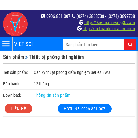
0906.851.007
(0274) 3868738 - (0274) 3899738
http://kiemdinhvung3.com
http://antoanbucxasci.com
VIET SCI
iệm
Sản phẩm
Thiết bị phòng thí nghiệm
́t
Tên sản phẩm:
Cân kỹ thuật phòng kiểm nghiệm Series EWJ
Bảo hành:
12 tháng
Download:
Thông tin sản phẩm
LIÊN HỆ
HOTLINE: 0906.851.007
c