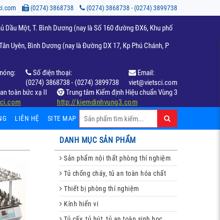
ci.com
(0274) 3868738
(0274) 3868738 - (0274) 3899738
ủ Dầu Một, T. Bình Dương (nay là Số 160 đường ĐX6, Khu phố
ân Uyên, Bình Dương (nay là Đường DX 17, Kp Phú Chánh, P
nóng:
Số điện thoại:
Email:
(0274) 3868738 - (0274) 3899738
viet@vietsci.com
an toàn bức xạ II
Trung tâm Kiểm định Hiệu chuẩn Vùng 3
sci.com
http://kiemdinhvung3.com
NG
LIÊN HỆ
SITE MAP
DANH MỤC SẢN PHẨM
Sản phẩm nội thất phòng thí nghiệm
Tủ chống cháy, tủ an toàn hóa chất
Thiết bị phòng thí nghiệm
Kính hiển vi
Tủ cấy, tủ hút, tủ an toàn sinh học