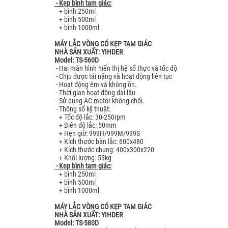
- Kẹp bình tam giác:
+ bình 250ml
+ bình 500ml
+ bình 1000ml
MÁY LẮC VÒNG CÓ KẸP TAM GIÁC
NHÀ SẢN XUẤT: YIHDER
Model: TS-560D
- Hai màn hình hiển thị hệ số thực và tốc độ
- Chịu được tải nặng và hoạt động liên tục
- Hoạt động êm và không ồn.
- Thời gian hoạt động dài lâu
- Sử dụng AC motor không chổi.
- Thông số kỹ thuật:
+ Tốc độ lắc: 30-250rpm
+ Biên độ lắc: 50mm
+ Hẹn giờ: 999H/999M/999S
+ Kích thước bàn lắc: 600x480
+ Kích thước chung: 400x300x220
+ Khối lượng: 53kg
- Kẹp bình tam giác:
+ bình 250ml
+ bình 500ml
+ bình 1000ml
MÁY LẮC VÒNG CÓ KẸP TAM GIÁC
NHÀ SẢN XUẤT: YIHDER
Model: TS-580D