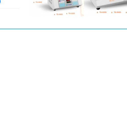
MENT CO., LTD
mbH
pe
Yêu cầu 
người là
lao 