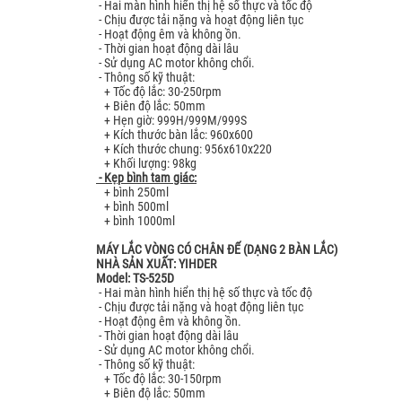
- Hai màn hình hiển thị hệ số thực và tốc độ
- Chịu được tải nặng và hoạt động liên tục
- Hoạt động êm và không ồn.
- Thời gian hoạt động dài lâu
- Sử dụng AC motor không chổi.
- Thông số kỹ thuật:
+ Tốc độ lắc: 30-250rpm
+ Biên độ lắc: 50mm
+ Hẹn giờ: 999H/999M/999S
+ Kích thước bàn lắc: 960x600
+ Kích thước chung: 956x610x220
+ Khối lượng: 98kg
- Kẹp bình tam giác:
+ bình 250ml
+ bình 500ml
+ bình 1000ml
MÁY LẮC VÒNG CÓ CHÂN ĐẾ (DẠNG 2 BÀN LẮC)
NHÀ SẢN XUẤT: YIHDER
Model: TS-525D
- Hai màn hình hiển thị hệ số thực và tốc độ
- Chịu được tải nặng và hoạt động liên tục
- Hoạt động êm và không ồn.
- Thời gian hoạt động dài lâu
- Sử dụng AC motor không chổi.
- Thông số kỹ thuật:
+ Tốc độ lắc: 30-150rpm
+ Biên độ lắc: 50mm