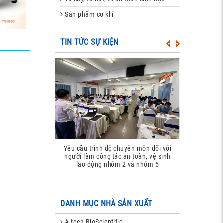
Sản phẩm cơ khí
TIN TỨC SỰ KIỆN
|
Đào tạo an toàn bức xạ theo quy định
trình độ chuyên môn đối với
hiện hành (năm 2025)
m công tác an toàn, vệ sinh
động nhóm 2 và nhóm 5
DANH MỤC NHÀ SẢN XUẤT
A-tech BioScientific