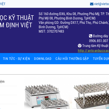
VIỆT
viet@viets
Số 160 đường ĐX6, Khu 08, Phường Phú Mỹ, TP. Th
ỌC KỸ THUẬT
Phý Mỹ 08, Phường Bình Dương, TpHCM)
Văn phòng GD: Đường DX17, Phú Thọ, Phú Chánh,T
M ĐỊNH VIỆT
Bình Dương, TpHCM)
MST: 3702707483
Đường dây 
0906.851.007
Trung tâm Kỹ thuật 
http://antoanbucxa
TIN TỨC - SỰ KIỆN
DOWNLOAD
CÂU HỎI THƯỜNG GẶP
TUYỂN DỤ
hiệm
fic
ất
hiệm
65)
ọc
c