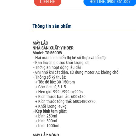
LIÊN HỆ
HOTLINE: 0906.851.007
Sản phẩm cơ khí
Gram - Denmark
HUNG YI INSTRU
Thông tin sản phẩm
KERN & Sohn G
MEGAZYME
MÁY LẮC
NHÀ SẢN XUẤT: YIHDER
Optika microsco
Model: TS-560DW
- Hai màn hình hiển thị hệ số thực và tốc độ
Organomation
- Bàn lắc chịu được khối lượng lớn
- Thời gian hoạt động lâu dài
SCI FINETECH
- Ghi nhớ khi cắt điện, sử dụng motor AC không chổi
- Thông số kỹ thuật:
Sturdy
+ Tốc độ lắc: 30-150rpm
+ Góc lệch: 0,5-1.5
+ Hẹn giờ: 999h/999m/999s
+ Kích thước bàn lắc: 600x480
+ Kích thước tổng thể: 600x480x220
+ Khối lượng: 40kg
- Kẹp bình tam giác:
+ bình 250ml
+ bình 500ml
+ bình 1000ml
MÁY LẮC VÒNG