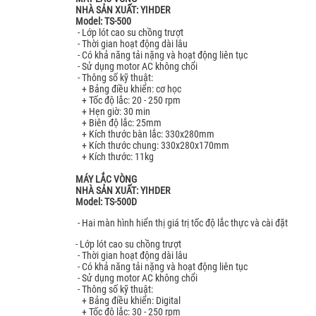
NHÀ SẢN XUẤT: YIHDER
Model: TS-500
- Lớp lót cao su chồng trượt
- Thời gian hoạt động dài lâu
- Có khả năng tải nặng và hoạt động liên tục
- Sử dụng motor AC không chổi
- Thông số kỹ thuật:
+ Bảng điều khiển: cơ học
+ Tốc độ lắc: 20 - 250 rpm
+ Hẹn giờ: 30 min
+ Biên độ lắc: 25mm
+ Kích thước bàn lắc: 330x280mm
+ Kích thước chung: 330x280x170mm
+ Kích thước: 11kg
MÁY LẮC VÒNG
NHÀ SẢN XUẤT: YIHDER
Model: TS-500D
- Hai màn hình hiển thị giá trị tốc độ lắc thực và cài đặt
- Lớp lót cao su chồng trượt
- Thời gian hoạt động dài lâu
- Có khả năng tải nặng và hoạt động liên tục
- Sử dụng motor AC không chổi
- Thông số kỹ thuật:
+ Bảng điều khiển: Digital
+ Tốc độ lắc: 30 - 250 rpm