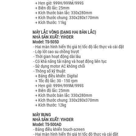
+ Hẹn giờ: 999H/999M/999S
+ Biên độ lắc: 25mm
+ Kích thước bàn lắc: 330x280mm
+ Kích thước chung: 330x280x170mm
+ Kích thước: 11kg
MÁY LẮC VÒNG (DẠNG HAI BÀN LẮC)
NHÀ SẢN XUẤT: YIHDER
Model: TS-505D
- Hai màn hình hiển thị giá trị tốc độ lắc thực và cài đặt
- Lớp lót cao su chồng trượt
- Thời gian hoạt động dài lâu
- Có khả năng tải nặng và hoạt động liên tục
- Sử dụng motor AC không chổi
- Thông số kỹ thuật:
+ Bảng điều khiển: Digital
+ Tốc độ lắc: 30 - 150 rpm
+ Hẹn giờ: 999H/999M/999S
+ Biên độ lắc: 25mm
+ Kích thước bàn lắc: 330x280mm
+ Kích thước chung: 330x280x370mm
+ Kích thước: 12kg
MÁY RUNG
NHÀ SẢN XUẤT: YIHDER
Model: TS-500AD
- Bảng điều khiển touch-screen
- Hai màn hình hiển thị giá trị tốc độ thực và cài đặt