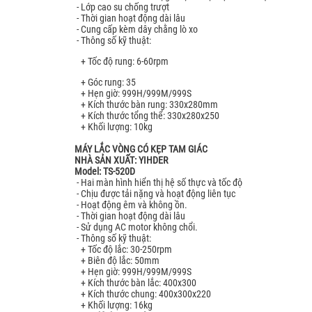
- Lớp cao su chống trượt
- Thời gian hoạt động dài lâu
- Cung cấp kèm dây chằng lò xo
- Thông số kỹ thuật:
+ Tốc độ rung: 6-60rpm
+ Góc rung: 35
+ Hẹn giờ: 999H/999M/999S
+ Kích thước bàn rung: 330x280mm
+ Kích thước tổng thể: 330x280x250
+ Khối lượng: 10kg
MÁY LẮC VÒNG CÓ KẸP TAM GIÁC
NHÀ SẢN XUẤT: YIHDER
Model: TS-520D
- Hai màn hình hiển thị hệ số thực và tốc độ
- Chịu được tải nặng và hoạt động liên tục
- Hoạt động êm và không ồn.
- Thời gian hoạt động dài lâu
- Sử dụng AC motor không chổi.
- Thông số kỹ thuật:
+ Tốc độ lắc: 30-250rpm
+ Biên độ lắc: 50mm
+ Hẹn giờ: 999H/999M/999S
+ Kích thước bàn lắc: 400x300
+ Kích thước chung: 400x300x220
+ Khối lượng: 16kg