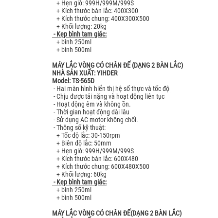
+ Hẹn giờ: 999H/999M/999S
+ Kích thước bàn lắc: 400X300
+ Kích thước chung: 400X300X500
+ Khối lượng: 20kg
- Kẹp bình tam giác:
+ bình 250ml
+ bình 500ml
MÁY LẮC VÒNG CÓ CHÂN ĐẾ (DẠNG 2 BÀN LẮC)
NHÀ SẢN XUẤT: YIHDER
Model: TS-565D
- Hai màn hình hiển thị hệ số thực và tốc độ
- Chịu được tải nặng và hoạt động liên tục
- Hoạt động êm và không ồn.
- Thời gian hoạt động dài lâu
- Sử dụng AC motor không chổi.
- Thông số kỹ thuật:
+ Tốc độ lắc: 30-150rpm
+ Biên độ lắc: 50mm
+ Hẹn giờ: 999H/999M/999S
+ Kích thước bàn lắc: 600X480
+ Kích thước chung: 600X480X500
+ Khối lượng: 60kg
- Kẹp bình tam giác:
+ bình 250ml
+ bình 500ml
MÁY LẮC VÒNG CÓ CHÂN ĐẾ(DẠNG 2 BÀN LẮC)