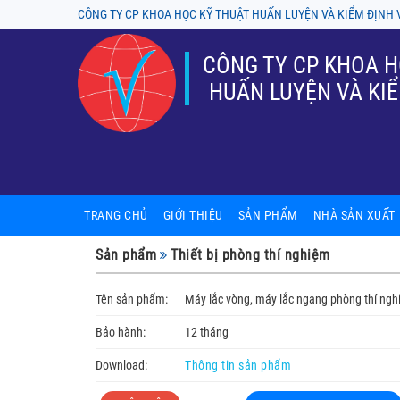
CÔNG TY CP KHOA HỌC KỸ THUẬT HUẤN LUYỆN VÀ KIỂM ĐỊNH 
CÔNG TY CP KHOA H
HUẤN LUYỆN VÀ KIỂ
TRANG CHỦ
GIỚI THIỆU
SẢN PHẨM
NHÀ SẢN XUẤT
Sản phẩm nội thất phòng thí ng
A-tech BioScienti
Sản phẩm
Thiết bị phòng thí nghiệm
Tủ chống cháy, tủ an toàn hóa ch
ASECOS
Tên sản phẩm:
Máy lắc vòng, máy lắc ngang phòng thí ng
Thiết bị phòng thí nghiệm
ASTORI
Bảo hành:
12 tháng
Kính hiển vi
Chung Fu (Yakos
Download:
Thông tin sản phẩm
Tủ cấy, tủ hút, tủ an toàn sinh h
Firstek Scientifi