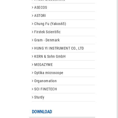
ASECOS
ASTORI
Chung Fu (Yakos65)
Firstek Scientific
Gram - Denmark
HUNG YI INSTRUMENT CO., LTD
KERN & Sohn GmbH
MEGAZYME
Optika microscope
Organomation
SCI FINETECH
Sturdy
DOWNLOAD