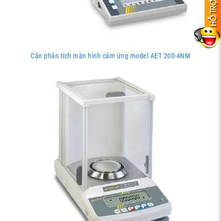
Cân phân tích màn hình cảm ứng model AET 200-4NM