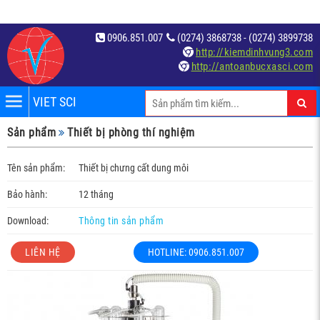
0906.851.007
(0274) 3868738 - (0274) 3899738
http://kiemdinhvung3.com
http://antoanbucxasci.com
VIET SCI
iệm
Sản phẩm
Thiết bị phòng thí nghiệm
́t
Tên sản phẩm:
Thiết bị chưng cất dung môi
Bảo hành:
12 tháng
Download:
Thông tin sản phẩm
LIÊN HỆ
HOTLINE: 0906.851.007
c