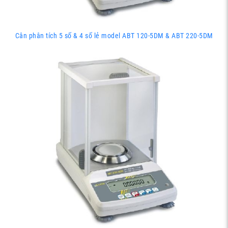
Cân phân tích 5 số & 4 số lẻ model ABT 120-5DM & ABT 220-5DM