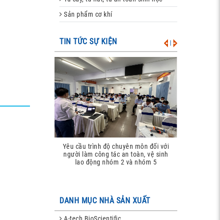
Sản phẩm cơ khí
TIN TỨC SỰ KIỆN
|
Đào tạo an toàn bức xạ theo quy định
hiện hành (năm 2025)
DANH MỤC NHÀ SẢN XUẤT
A-tech BioScientific