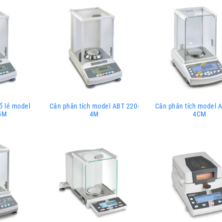
ố lẻ model
Cân phân tích model ABT 220-
Cân phân tích model A
5M
4M
4CM