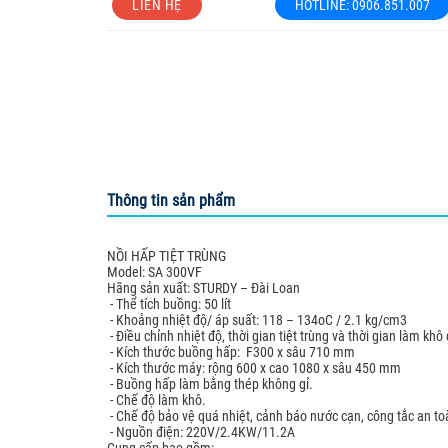
LIÊN HỆ
HOTLINE: 0906.851.007
Sản phẩm cơ khí
Gram - Denmark
HUNG YI INSTRU
KERN & Sohn G
MEGAZYME
Optika microsco
Organomation
Thông tin sản phẩm
SCI FINETECH
NỒI HẤP TIỆT TRÙNG
Sturdy
Model: SA 300VF
Hãng sản xuất: STURDY – Đài Loan
- Thể tích buồng: 50 lít
- Khoảng nhiệt độ/ áp suất: 118 – 134oC / 2.1 kg/cm3
- Điều chỉnh nhiệt độ, thời gian tiệt trùng và thời gian làm kh
- Kích thước buồng hấp: F300 x sâu 710 mm
- Kích thước máy: rộng 600 x cao 1080 x sâu 450 mm
- Buồng hấp làm bằng thép không gỉ.
- Chế độ làm khô.
- Chế độ bảo vệ quá nhiệt, cảnh báo nước cạn, công tắc an toà
- Nguồn điện: 220V/2.4KW/11.2A