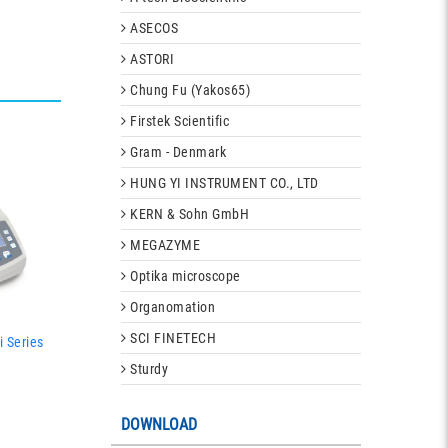
ASECOS
ASTORI
Chung Fu (Yakos65)
Firstek Scientific
Gram - Denmark
HUNG YI INSTRUMENT CO., LTD
KERN & Sohn GmbH
MEGAZYME
Optika microscope
Organomation
SCI FINETECH
i Series
Sturdy
DOWNLOAD