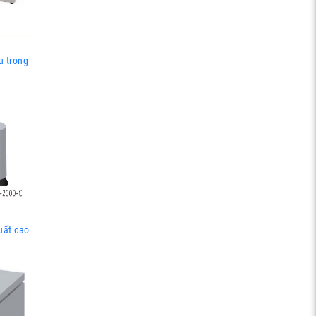
u trong
uất cao