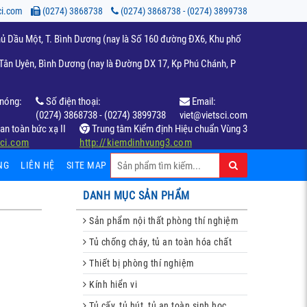
ci.com
(0274) 3868738
(0274) 3868738 - (0274) 3899738
ủ Dầu Một, T. Bình Dương (nay là Số 160 đường ĐX6, Khu phố
ân Uyên, Bình Dương (nay là Đường DX 17, Kp Phú Chánh, P
nóng:
Số điện thoại:
Email:
(0274) 3868738 - (0274) 3899738
viet@vietsci.com
an toàn bức xạ II
Trung tâm Kiểm định Hiệu chuẩn Vùng 3
sci.com
http://kiemdinhvung3.com
NG
LIÊN HỆ
SITE MAP
DANH MỤC SẢN PHẨM
Sản phẩm nội thất phòng thí nghiệm
Tủ chống cháy, tủ an toàn hóa chất
Thiết bị phòng thí nghiệm
Kính hiển vi
Tủ cấy, tủ hút, tủ an toàn sinh học