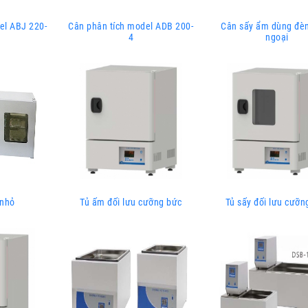
el ABJ 220-
Cân phân tích model ADB 200-
Cân sấy ẩm dùng đè
4
ngoại
 nhỏ
Tủ ấm đối lưu cưỡng bức
Tủ sấy đối lưu cưỡn