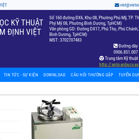
VIỆT
viet@viets
Số 160 đường ĐX6, Khu 08, Phường Phú Mỹ, TP. Th
ỌC KỸ THUẬT
Phý Mỹ 08, Phường Bình Dương, TpHCM)
Văn phòng GD: Đường DX17, Phú Thọ, Phú Chánh,T
M ĐỊNH VIỆT
Bình Dương, TpHCM)
MST: 3702707483
Đường dây 
0906.851.007
Trung tâm Kỹ thuật 
http://antoanbucxa
TIN TỨC - SỰ KIỆN
DOWNLOAD
CÂU HỎI THƯỜNG GẶP
TUYỂN DỤ
hiệm
fic
ất
65)
ọc
c