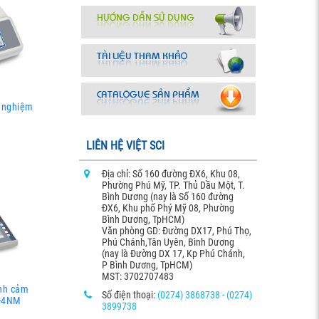
í nghiệm
LIÊN HỆ VIỆT SCI
Địa chỉ: Số 160 đường ĐX6, Khu 08,
Phường Phú Mỹ, TP. Thủ Dầu Một, T.
Bình Dương (nay là Số 160 đường
ĐX6, Khu phố Phý Mỹ 08, Phường
Bình Dương, TpHCM)
Văn phòng GD: Đường DX17, Phú Thọ,
Phú Chánh,Tân Uyên, Bình Dương
(nay là Đường DX 17, Kp Phú Chánh,
P Bình Dương, TpHCM)
MST: 3702707483
ình cảm
Số điện thoại:
(0274) 3868738 - (0274)
0-4NM
3899738