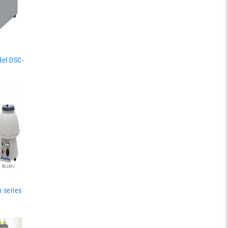
del DSC-
 series