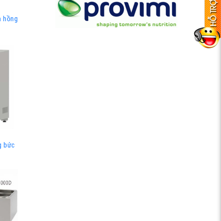
n hồng
g bức