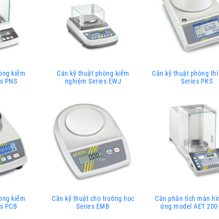
hòng kiểm
Cân kỹ thuật phòng kiểm
Cân kỹ thuật phòng th
es PNS
nghiệm Series EWJ
Series PKS
hòng kiểm
Cân kỹ thuật cho trường học
Cân phân tích màn h
es PCB
Series EMB
ứng model AET 20