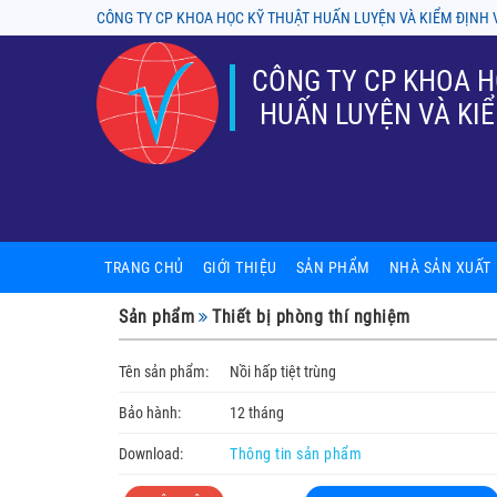
CÔNG TY CP KHOA HỌC KỸ THUẬT HUẤN LUYỆN VÀ KIỂM ĐỊNH 
CÔNG TY CP KHOA H
HUẤN LUYỆN VÀ KIỂ
TRANG CHỦ
GIỚI THIỆU
SẢN PHẨM
NHÀ SẢN XUẤT
Sản phẩm nội thất phòng thí ng
A-tech BioScienti
Sản phẩm
Thiết bị phòng thí nghiệm
Tủ chống cháy, tủ an toàn hóa ch
ASECOS
Tên sản phẩm:
Nồi hấp tiệt trùng
Thiết bị phòng thí nghiệm
ASTORI
Bảo hành:
12 tháng
Kính hiển vi
Chung Fu (Yakos
Download:
Thông tin sản phẩm
Tủ cấy, tủ hút, tủ an toàn sinh h
Firstek Scientifi