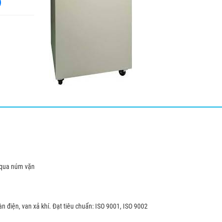
MENT CO., LTD
mbH
pe
ô qua núm vặn
n điện, van xả khí. Đạt tiêu chuẩn: ISO 9001, ISO 9002