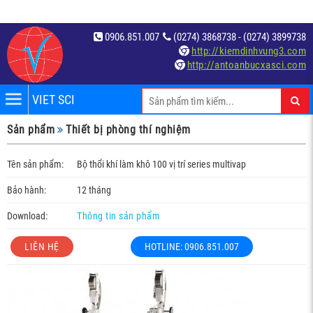
0906.851.007
(0274) 3868738 - (0274) 3899738
http://kiemdinhvung3.com
http://antoanbucxasci.com
VIET SCI
iệm
Sản phẩm
Thiết bị phòng thí nghiệm
́t
Tên sản phẩm:
Bộ thổi khí làm khô 100 vị trí series multivap
Bảo hành:
12 tháng
Download:
Thông tin sản phẩm
LIÊN HỆ
HOTLINE: 0906.851.007
c