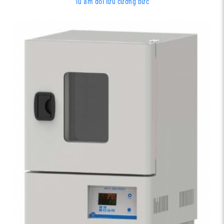
Tủ ấm đối lưu cưỡng bức