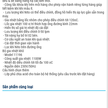
đều & dễ dàng nâng hạ các kim thổi.
- Công tắc khóa khí trên mỗi hàng cho phép vận hành riêng từng hàng giúp
tiết kiệm khí khi mẫu ít.
- Lưu lượng khí Nito có thể điều chỉnh, đồng hồ hiển thị áp lực gắn sẵn trong
máy.
- Gia nhiệt bằng lốc nhôm cho phép điều chỉnh tới 120oC.
- Lốc gia nhiệt 100 vị trí thích hợp ống đường kính 22mm
- Hiển thị số giá trị nhiệt độ cài đặt
- Lưu lượng khí điều chỉnh 0-50 lpm
- Tời nâng hạ bố trí 02 bên.
- Cơ cấu ngắt an toàn khi quá nhiệt.
- Cài đặt thời gian vận hành
- Lọc khí Nito trên đường ống
Bộ gia nhiệt khô
- Model 11196
- Công suất gia nhiệt: 1100W
- Nhiệt độ diều chỉnh tới tối đa 100 oC
- Nguồn diện 230V/50Hz
Cấu hình chọn thêm
- Lớp phủ chịu acid cho toàn bộ hệ thống (yêu cầu trước khi đặt hàng)
Sản phẩm cùng loại